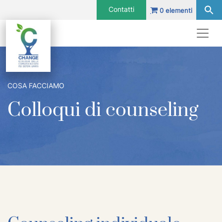
Vai al contenuto
Contatti
0 elementi
Navigazione principale
Navigazione principale
COSA FACCIAMO
Colloqui di counseling