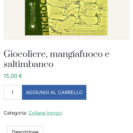
Giocoliere, mangiafuoco e
saltimbanco
15,00
€
Giocoliere, mangiafuoco e saltimbanco quantità
AGGIUNGI AL CARRELLO
Categoria:
Collana Incroci
Descrizione