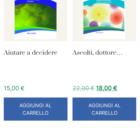
Aiutare a decidere
Ascolti, dottore…
Il prezzo origin
Il prezz
15,00
€
22,00
€
18,00
€
AGGIUNGI AL
AGGIUNGI AL
CARRELLO
CARRELLO