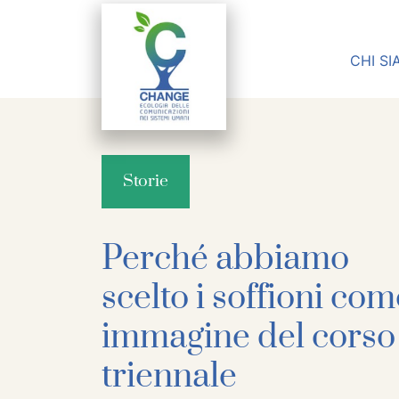
Vai al contenuto
Navigazione principale
CHI S
Navigazione principale
Storie
Perché abbiamo
scelto i soffioni co
immagine del corso
triennale