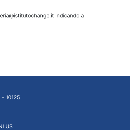
teria@istitutochange.it indicando a
 – 10125
ONLUS