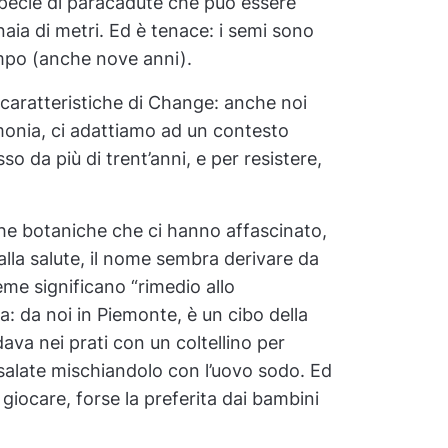
specie di paracadute che può essere
aia di metri. Ed è tenace: i semi sono
mpo (anche nove anni).
 caratteristiche di Change: anche noi
monia, ci adattiamo ad un contesto
so da più di trent’anni, e per resistere,
he botaniche che ci hanno affascinato,
alla salute, il nome sembra derivare da
me significano “rimedio allo
ia: da noi in Piemonte, è un cibo della
va nei prati con un coltellino per
insalate mischiandolo con l’uovo sodo. Ed
giocare, forse la preferita dai bambini