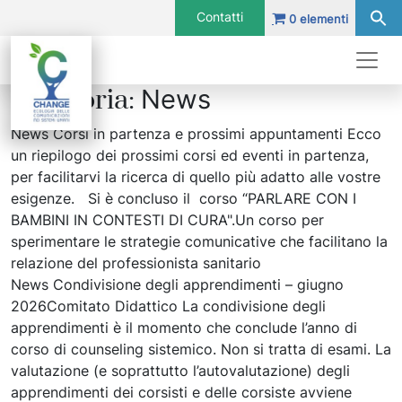
Vai al contenuto
Contatti
0 elementi
Navigazione principale
Navigazione principale
Categoria:
News
News Corsi in partenza e prossimi appuntamenti Ecco
un riepilogo dei prossimi corsi ed eventi in partenza,
per facilitarvi la ricerca di quello più adatto alle vostre
esigenze. Si è concluso il corso “PARLARE CON I
BAMBINI IN CONTESTI DI CURA".Un corso per
sperimentare le strategie comunicative che facilitano la
relazione del professionista sanitario
News Condivisione degli apprendimenti – giugno
2026Comitato Didattico La condivisione degli
apprendimenti è il momento che conclude l’anno di
corso di counseling sistemico. Non si tratta di esami. La
valutazione (e soprattutto l’autovalutazione) degli
apprendimenti dei corsisti e delle corsiste avviene