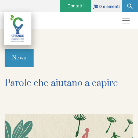
Vai al contenuto
Contatti
0 elementi
Navigazione principale
Navigazione principale
News
Parole che aiutano a capire